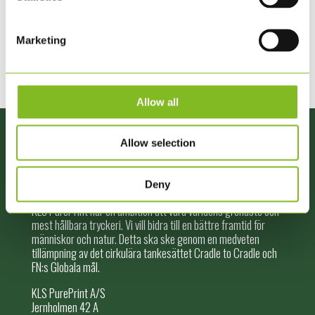
Marketing
Allow all
Allow selection
KLS PUREPRINT
Deny
KLS PurePrint har en ambition att vara världens grönaste och
mest hållbara tryckeri. Vi vill bidra till en bättre framtid för
människor och natur. Detta ska ske genom en medveten
tillämpning av det cirkulära tankesättet Cradle to Cradle och
FN:s Globala mål.
KLS PurePrint A/S
Jernholmen 42 A