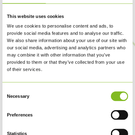
A6
1.000
14.108
14,11
This website uses cookies
A6
5.000
39.190
7,84
We use cookies to personalise content and ads, to
provide social media features and to analyse our traffic.
A6
8.000
42.584
5,32
We also share information about your use of our site with
A6
10.000
48.146
4,81
our social media, advertising and analytics partners who
may combine it with other information that you’ve
A6
25.000
65.285
2,61
provided to them or that they’ve collected from your use
of their services.
A6
50.000
116.225
2,32
A6
75.000
162.117
2,16
Consent
Necessary
Selection
Preferences
Statistics