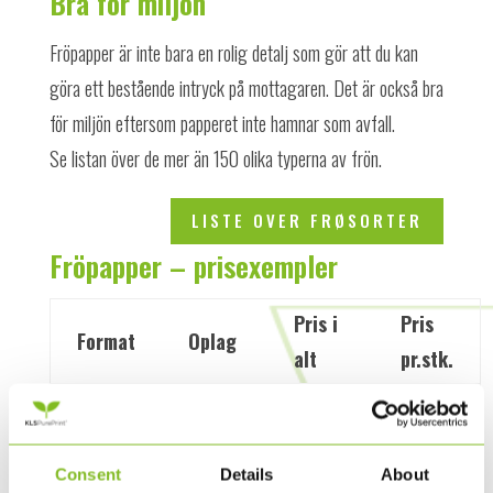
Bra för miljön
Fröpapper är inte bara en rolig detalj som gör att du kan
göra ett bestående intryck på mottagaren. Det är också bra
för miljön eftersom papperet inte hamnar som avfall.
Se listan över de mer än 150 olika typerna av frön.
LISTE OVER FRØSORTER
Fröpapper – prisexempler
Pris i
Pris
Format
Oplag
alt
pr.stk.
51 x 81
20.000
34.471
1,72
A6
500
10.681
21,36
Consent
Details
About