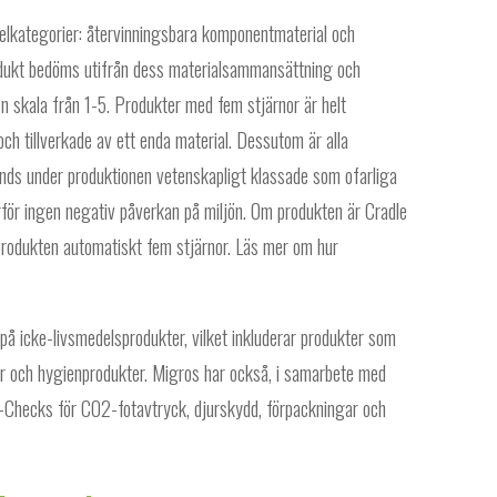
elkategorier: återvinningsbara komponentmaterial och
odukt bedöms utifrån dess materialsammansättning och
n skala från 1-5. Produkter med fem stjärnor är helt
och tillverkade av ett enda material. Dessutom är alla
ds under produktionen vetenskapligt klassade som ofarliga
rför ingen negativ påverkan på miljön. Om produkten är Cradle
 produkten automatiskt fem stjärnor. Läs mer om hur
å icke-livsmedelsprodukter, vilket inkluderar produkter som
varor och hygienprodukter. Migros har också, i samarbete med
-Checks för CO2-fotavtryck, djurskydd, förpackningar och