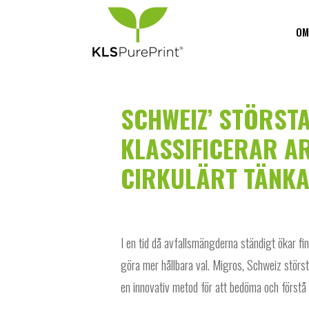
OM
SCHWEIZ’ STÖRS
KLASSIFICERAR A
CIRKULÄRT TÄNK
I en tid då avfallsmängderna ständigt ökar fi
göra mer hållbara val. Migros, Schweiz störs
en innovativ metod för att bedöma och förstå 