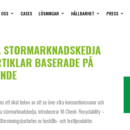
 OSS
CASES
LÖSNINGAR
HÅLLBARHET
PRESS
TA STORMARKNADSKEDJA
RTIKLAR BASERADE PÅ
ANDE
nns ett ökat behov av att se över våra konsumtionsvanor och
ta stormarknadskedja, introducerar M-Check: Recyclability –
återvinningsbarheten av hushålls- och textilprodukter.