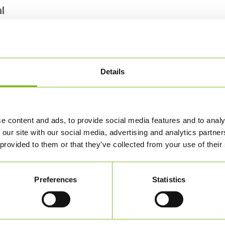
al
et för återvinning. Även de minsta komponenterna, som
kar, tas med i beräkningen. Ett femstjärnigt betyg indikerar
ir en kvalitetsråvara för nya produkter. Produkter tillverkade
Details
etyder att de antingen är komposterbara (certifierade) eller
r vanligtvis gjorda av olika material som är svåra att
e content and ads, to provide social media features and to analy
 our site with our social media, advertising and analytics partn
 provided to them or that they’ve collected from your use of their
nen som används i produkten. Produkter med fem stjärnor är
r vetenskapligt klassade som ofarliga. Detta säkerställer att
ning. Lågklassade produkter innehåller kemikalier som finns på
Preferences
Statistics
återvinning. Det betyder att produkten inte kan återvinnas.