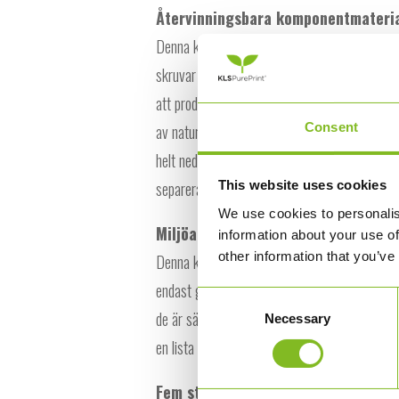
Återvinningsbara komponentmateri
Denna kategori bedömer en produkts lämpligh
skruvar och tråden som används för att sy spi
att produkten är helt återvinningsbar och förbl
Consent
av naturmaterial och tilldelade fem stjärnor b
helt nedbrytbara. Produkter med lägre betyg ä
This website uses cookies
separera.
We use cookies to personalis
Miljöanpasade komponentmaterial
information about your use of
other information that you’ve
Denna kategori bedömer de kemikalier och äm
endast gjorda av och består av material som ä
Consent
de är säkra för organisk eller teknisk återvin
Necessary
Selection
en lista över förbjudna ingående material för 
Fem stjärnor