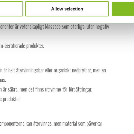
 är helt återvinningsbar eller organiskt nedbrytbar,
Allow selection
nenter är vetenskapligt klassade som ofarliga, utan negativ
m-certifierade produkter.
 är helt återvinningsbar eller organiskt nedbrytbar, men en
nas.
 är säkra, men det finns utrymme för förbättringar.
e produkter.
omponenterna kan återvinnas, men material som påverkar