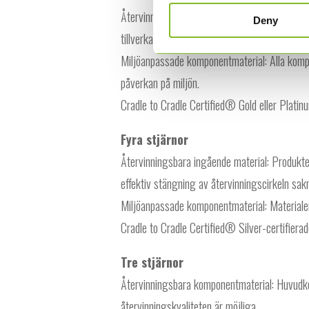
Återvinningsbara komponentmaterial: Produkten
Deny
tillverkad av ett enda material.
Miljöanpassade komponentmaterial: Alla kompo
påverkan på miljön.
Cradle to Cradle Certified® Gold eller Platinu
Fyra stjärnor
Återvinningsbara ingående material: Produkten
effektiv stängning av återvinningscirkeln sak
Miljöanpassade komponentmaterial: Materialen
Cradle to Cradle Certified® Silver-certifierad
Tre stjärnor
Återvinningsbara komponentmaterial: Huvudk
återvinningskvaliteten är möjliga.