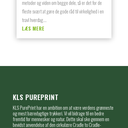
metoder og viden om begge dele, så er det for de
fleste svært at gøre de gode råd til virkelighed i en
travl hverdag....
LÆS MERE
KLS PUREPRINT
KLS PurePrint har en ambition om at være verdens grønneste
og mest bæredygtige trykkeri. Vi vil bidrage til en bedre
fremtid for mennesker og natur. Dette skal ske gennem en
bevidst anvendelse af den cirkulære Cradle to Cradle-