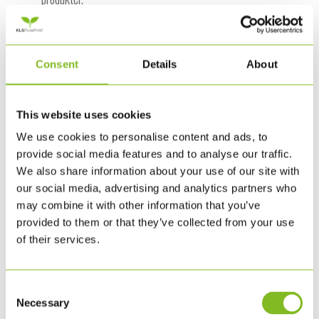
Tre stjerner
Genanvendelige komponentmaterialer:
Consent
Details
About
Hovedkomponenterne kan genanvendes, men
materialer, der påvirker genanvendelseskvaliteten, er
This website uses cookies
mulige.
We use cookies to personalise content and ads, to
Miljøkompatible komponentmaterialer: Genanvendelse
provide social media features and to analyse our traffic.
er mulig, men nogle stoffer kan påvirke kvaliteten.
We also share information about your use of our site with
our social media, advertising and analytics partners who
Cradle to Cradle Certified® Bronze-certificerede
may combine it with other information that you’ve
produkter.
provided to them or that they’ve collected from your use
of their services.
To stjerner
Genanvendelige komponentmaterialer: Produktet kan
Consent
ikke genanvendes pga. sammensatte materialer.
Necessary
Selection