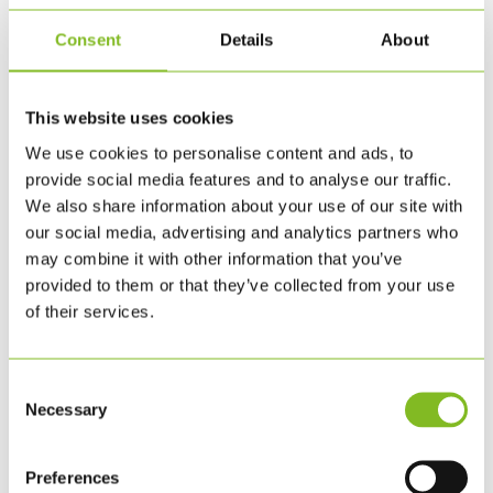
Consent
Details
About
PAPIR LAVET AF STEN
This website uses cookies
We use cookies to personalise content and ads, to
Stenpapir er lavet af knust kalksten. Det er stærkt og
provide social media features and to analyse our traffic.
vandtæt, men blødt og lækkert at røre ved.
We also share information about your use of our site with
our social media, advertising and analytics partners who
Det har aldrig set skyggen af et træ, og det koster ikke en
may combine it with other information that you’ve
dråbe vand at producere. Stenpapir er et bæredygtigt
provided to them or that they’ve collected from your use
of their services.
alternativ til almindeligt træpapir.
Produktet er
Cradle-to-Cradle certificeret
og er dermed
Consent
Necessary
oplagt til opgaver, hvis man ønsker et mere bæredygtigt
Selection
produkt. Papirets tekniske egenskaber, herunder at det ikke
Preferences
påvirkes af vand, gør det meget velegnet til bykort,