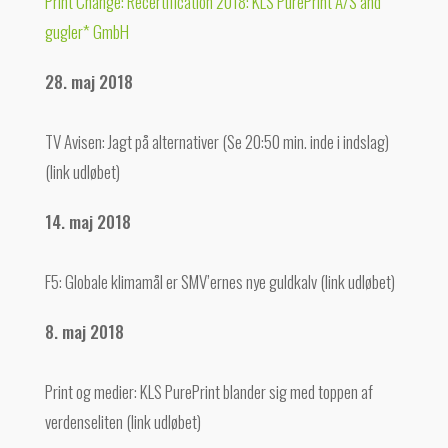
Print Change: Recertification 2018: KLS PurePrint A/S and
gugler* GmbH
28. maj 2018
TV Avisen: Jagt på alternativer
(Se 20:50 min. inde i indslag)
(link udløbet)
14. maj 2018
F5: Globale klimamål er SMV’ernes nye guldkalv (link udløbet)
8. maj 2018
Print og medier: KLS PurePrint blander sig med toppen af
verdenseliten (link udløbet)