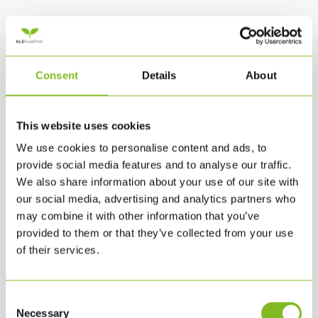
Print og medier: KLS PurePrint udvikler og producerer/trykker
miljøvenlig emballage (link udløbet)
Consent
Details
About
14. juni 2017
This website uses cookies
Packnews.dk: Økologiske nødder i Cradle to Cradle emballage
We use cookies to personalise content and ads, to
fra KLS Pureprint (link udløbet)
provide social media features and to analyse our traffic.
We also share information about your use of our site with
13. juni 2017
our social media, advertising and analytics partners who
may combine it with other information that you’ve
DR: Indslag i P4 Bornholm om TreatBox™ på Folkemødet (link
provided to them or that they’ve collected from your use
of their services.
udløbet)
13. juni 2017
Consent
Necessary
Selection