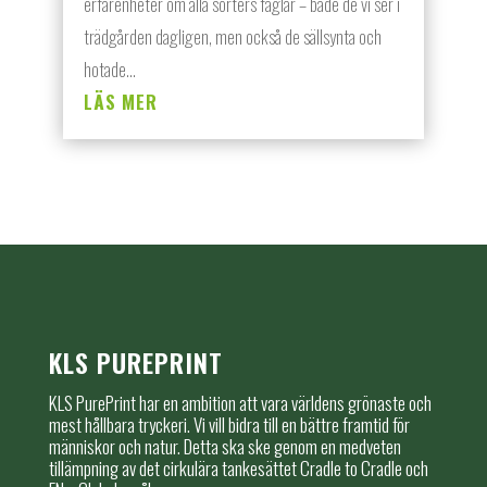
erfarenheter om alla sorters fåglar – både de vi ser i
trädgården dagligen, men också de sällsynta och
hotade...
LÄS MER
KLS PUREPRINT
KLS PurePrint har en ambition att vara världens grönaste och
mest hållbara tryckeri. Vi vill bidra till en bättre framtid för
människor och natur. Detta ska ske genom en medveten
tillämpning av det cirkulära tankesättet Cradle to Cradle och