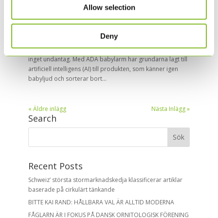
Allow selection
ADA: Ett intelligent babyalarm
av
Catherine
|
maj 22, 2023
|
Cases
Deny
ADA: Ett intelligent babyalarm Digitala produkter
utvecklas och förbättras hela tiden och babyvakter är
inget undantag. Med ADA babylarm har grundarna lagt till
artificiell intelligens (AI) till produkten, som känner igen
babyljud och sorterar bort...
« Äldre inlägg
Nästa Inlägg »
Search
Recent Posts
Schweiz’ största stormarknadskedja klassificerar artiklar
baserade på cirkulärt tänkande
BITTE KAI RAND: HÅLLBARA VAL ÄR ALLTID MODERNA
FÅGLARN ÄR I FOKUS PÅ DANSK ORNITOLOGISK FÖRENING