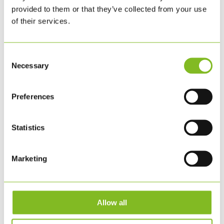
nr 100 inleddes en storslagen skattjakt där fans bjöds in
provided to them or that they’ve collected from your use
för att hitta trollet som har fått...
of their services.
Consent
Necessary
Selection
Preferences
Statistics
Marketing
Allow all