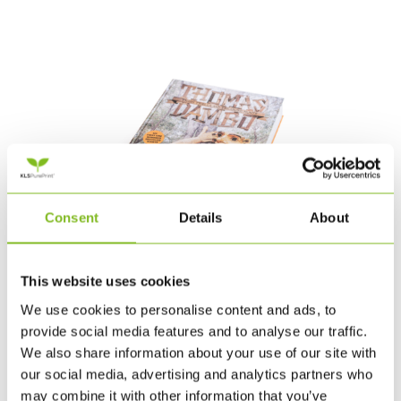
Consent
Details
About
This website uses cookies
Trollskulpturer och Norra Europa första
kompletta Cradle to Cradle bok
We use cookies to personalise content and ads, to
av
Catherine
|
maj 22, 2023
|
Cases
provide social media features and to analyse our traffic.
We also share information about your use of our site with
Trollskulpturer och Norra Europa första kompletta Cradle
our social media, advertising and analytics partners who
to Cradle bok Har du hört talas om Thomas Dambo och
may combine it with other information that you’ve
hans trollskulpturer? I samband med avtäckningen av troll