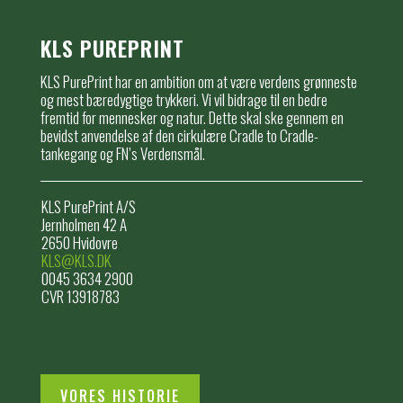
KLS PUREPRINT
KLS PurePrint har en ambition om at være verdens grønneste
og mest bæredygtige trykkeri. Vi vil bidrage til en bedre
fremtid for mennesker og natur. Dette skal ske gennem en
bevidst anvendelse af den cirkulære Cradle to Cradle-
tankegang og FN’s Verdensmål.
KLS PurePrint A/S
Jernholmen 42 A
2650 Hvidovre
KLS@KLS.DK
0045 3634 2900
CVR 13918783
VORES HISTORIE