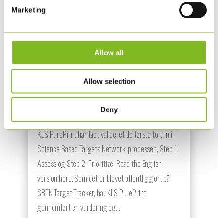
Marketing
Allow all
KLS PUREPRINT FÅR VALIDERET
KORTLÆGNING OG PRIORITERING
Allow selection
AF SINE NATURPÅVIRKNINGER
Deny
MAJ 6, 2026
|
ØVRIGT
KLS PurePrint har fået valideret de første to trin i
Science Based Targets Network-processen, Step 1:
Assess og Step 2: Prioritize. Read the English
version here. Som det er blevet offentliggjort på
SBTN Target Tracker, har KLS PurePrint
gennemført en vurdering og...