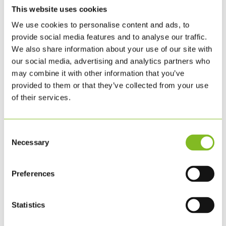
This website uses cookies
NATURE
We use cookies to personalise content and ads, to
MAJ 6, 2026
|
ØVRIGT
provide social media features and to analyse our traffic.
We also share information about your use of our site with
KLS PurePrint has had the first two steps of the
our social media, advertising and analytics partners who
Science Based Targets Network process, Step 1:
may combine it with other information that you’ve
Assess and Step 2: Prioritize, validated. Læs
provided to them or that they’ve collected from your use
nyheden på dansk her. As published on the SBTN
of their services.
Target Tracker, KLS PurePrint has completed a
materiality assessment and...
Consent
LÆS MERE
Necessary
Selection
Preferences
Statistics