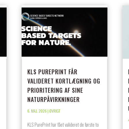
KLS PUREPRINT FÅR
VALIDERET KORTLÆGNING OG
PRIORITERING AF SINE
NATURPÅVIRKNINGER
6. MAJ. 2026
|
ØVRIGT
KLS PurePrint har fået valideret de første to