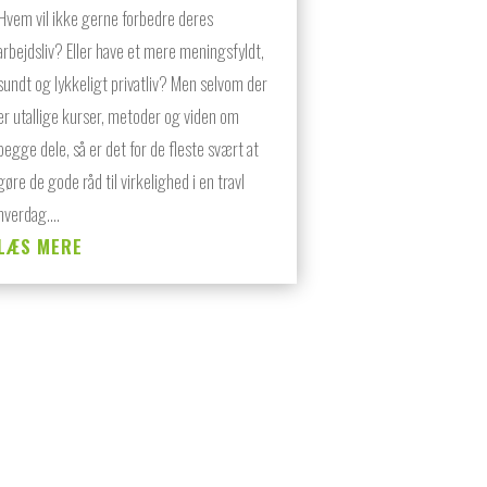
Hvem vil ikke gerne forbedre deres
arbejdsliv? Eller have et mere meningsfyldt,
sundt og lykkeligt privatliv? Men selvom der
er utallige kurser, metoder og viden om
begge dele, så er det for de fleste svært at
gøre de gode råd til virkelighed i en travl
hverdag....
LÆS MERE