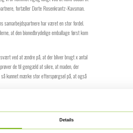
rtnere, fortæller Dorte Rosenkrantz-Kavsman.
 samarbejdspartnere har været en stor fordel.
erne, at den bionedbrydelige emballage først kom
r svært ved at ændre på, at der bliver brugt x antal
 prøver de til gengæld at sikre, at maden, der
 så kunnet mærke stor efterspørgsel på, at også
ermarked har en Cradle to Cradle certificeret
Details
sk samarbejde