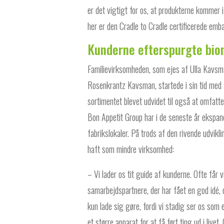
er det vigtigt for os, at produkterne kommer 
her er den Cradle to Cradle certificerede emba
Kunderne efterspurgte bio
Familievirksomheden, som ejes af Ulla Kavs
Rosenkrantz Kavsman, startede i sin tid med
sortimentet blevet udvidet til også at omfatte
Bon Appetit Group har i de seneste år ekspande
fabrikslokaler. På trods af den rivende udvikl
haft som mindre virksomhed:
– Vi lader os tit guide af kunderne. Ofte får v
samarbejdspartnere, der har fået en god idé, 
kun lade sig gøre, fordi vi stadig ser os som
et større apparat for at få ført ting ud i live