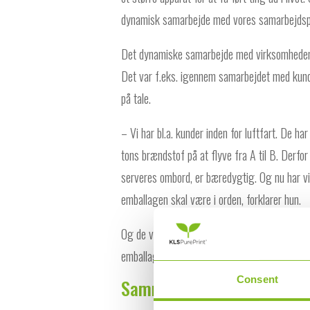
dynamisk samarbejde med vores samarbejdspa
Det dynamiske samarbejde med virksomhedens
Det var f.eks. igennem samarbejdet med kund
på tale.
– Vi har bl.a. kunder inden for luftfart. De ha
tons brændstof på at flyve fra A til B. Derfor
serveres ombord, er bæredygtig. Og nu har vi
emballagen skal være i orden, forklarer hun.
Og de var ikke de eneste. Også for Dansk Sup
emballage været højt prioriteret.
Consent
Samme kvalitet og dynami