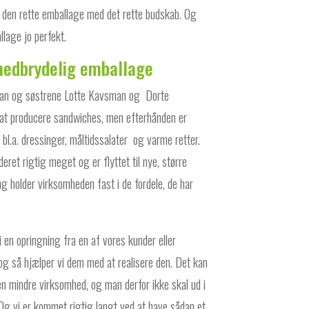
i den rette emballage med det rette budskab. Og
llage jo perfekt.
nedbrydelig emballage
man og søstrene Lotte Kavsman og Dorte
 at producere sandwiches, men efterhånden er
 bl.a. dressinger, måltidssalater og varme retter.
ret rigtig meget og er flyttet til nye, større
ing holder virksomheden fast i de fordele, de har
i en opringning fra en af vores kunder eller
og så hjælper vi dem med at realisere den. Det kan
 en mindre virksomhed, og man derfor ikke skal ud i
t. Og vi er kommet rigtig langt ved at have sådan et