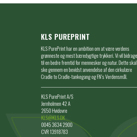
KLS PUREPRINT
KLS PurePrint har en ambition om at være verdens
grønneste og mest bæredygtige trykkeri. Vi vil bidrag
til en bedre fremtid for mennesker og natur. Dette skal
ske gennem en bevidst anvendelse af den cirkulære
Cradle to Cradle-tankegang og FN’s Verdensmål.
KLS PurePrint A/S
Jernholmen 42 A
2650 Hvidovre
KLS@KLS.DK
0045 3634 2900
CVR 13918783