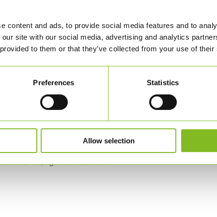
ve taget det bæredygtige valg.
e content and ads, to provide social media features and to analy
sk nedbrydelig emballage ville være mindre pænt
 our site with our social media, advertising and analytics partn
lage, men vi oplever faktisk det modsatte.
 provided to them or that they’ve collected from your use of their
e så højt niveau som klassisk emballage. Man kan
, fortæller medejer og partner Lotte Kavsman.
Preferences
Statistics
et med KLS PurePrint. Vores kunder skifter meget
r der hele tiden nye trends, men det har KLS
et meget hurtige til at rykke, og der er ikke gået
Allow selection
 faktisk, at man er den eneste kunde. Det ved vi
 den der følelse, siger hun med et smil.