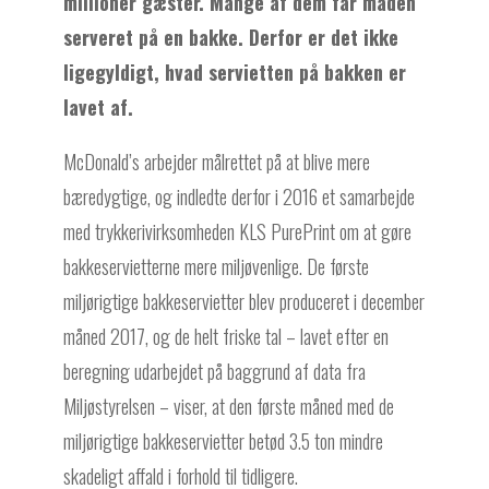
millioner gæster. Mange af dem får maden
serveret på en bakke. Derfor er det ikke
ligegyldigt, hvad servietten på bakken er
lavet af.
McDonald’s arbejder målrettet på at blive mere
bæredygtige, og indledte derfor i 2016 et samarbejde
med trykkerivirksomheden KLS PurePrint om at gøre
bakkeservietterne mere miljøvenlige. De første
miljørigtige bakkeservietter blev produceret i december
måned 2017, og de helt friske tal – lavet efter en
beregning udarbejdet på baggrund af data fra
Miljøstyrelsen – viser, at den første måned med de
miljørigtige bakkeservietter betød 3.5 ton mindre
skadeligt affald i forhold til tidligere.