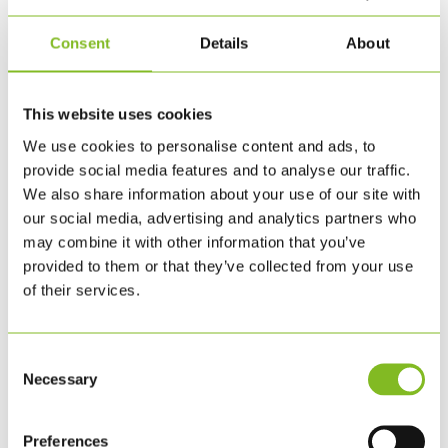
Consent
Details
About
This website uses cookies
KLS PUREPRINT VALIDATES ITS
We use cookies to personalise content and ads, to
ASSESSMENT AND
provide social media features and to analyse our traffic.
PRIORITISATION OF IMPACTS ON
We also share information about your use of our site with
NATURE
our social media, advertising and analytics partners who
may combine it with other information that you’ve
MAJ 6, 2026
|
ØVRIGT
provided to them or that they’ve collected from your use
of their services.
KLS PurePrint has had the first two steps of the
Science Based Targets Network process, Step 1:
Assess and Step 2: Prioritize, validated. Læs
Consent
Necessary
Selection
nyheden på dansk her. As published on the SBTN
Target Tracker, KLS PurePrint has completed a
Preferences
materiality assessment and...