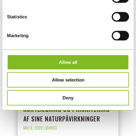
LÆS MERE
Statistics
Marketing
Allow all
Allow selection
KLS PUREPRINT FÅR VALIDERET
Deny
KORTLÆGNING OG PRIORITERING
AF SINE NATURPÅVIRKNINGER
MAJ 6, 2026
|
ØVRIGT