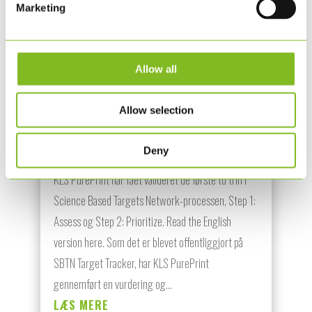
Marketing
Allow all
KLS PUREPRINT FÅR VALIDERET
KORTLÆGNING OG PRIORITERING
Allow selection
AF SINE NATURPÅVIRKNINGER
6. MAJ. 2026
|
ØVRIGT
Deny
KLS PurePrint har fået valideret de første to trin i
Science Based Targets Network-processen, Step 1:
Assess og Step 2: Prioritize. Read the English
version here. Som det er blevet offentliggjort på
SBTN Target Tracker, har KLS PurePrint
gennemført en vurdering og...
LÆS MERE