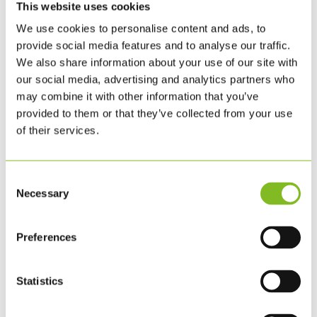
NATURE
This website uses cookies
6. MAJ. 2026
|
ØVRIGT
We use cookies to personalise content and ads, to
provide social media features and to analyse our traffic.
KLS PurePrint has had the first two steps of the
We also share information about your use of our site with
our social media, advertising and analytics partners who
Science Based Targets Network process, Step 1:
may combine it with other information that you’ve
Assess and Step 2: Prioritize, validated. Læs
provided to them or that they’ve collected from your use
nyheden på dansk her. As published on the SBTN
of their services.
Target Tracker, KLS PurePrint has completed a
materiality assessment and...
Consent
LÆS MERE
Necessary
Selection
Preferences
Statistics