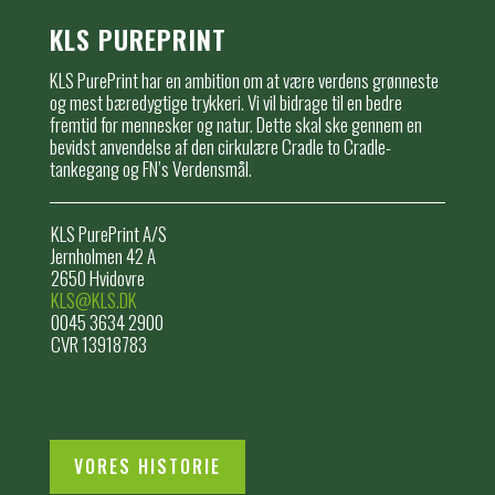
KLS PUREPRINT
KLS PurePrint har en ambition om at være verdens grønneste
og mest bæredygtige trykkeri. Vi vil bidrage til en bedre
fremtid for mennesker og natur. Dette skal ske gennem en
bevidst anvendelse af den cirkulære Cradle to Cradle-
tankegang og FN’s Verdensmål.
KLS PurePrint A/S
Jernholmen 42 A
2650 Hvidovre
KLS@KLS.DK
0045 3634 2900
CVR 13918783
VORES HISTORIE