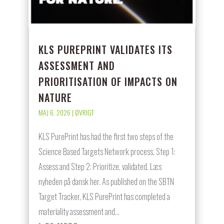
KLS PUREPRINT VALIDATES ITS
ASSESSMENT AND
PRIORITISATION OF IMPACTS ON
NATURE
MAJ 6, 2026
|
ØVRIGT
KLS PurePrint has had the first two steps of the
Science Based Targets Network process, Step 1:
Assess and Step 2: Prioritize, validated. Læs
nyheden på dansk her. As published on the SBTN
Target Tracker, KLS PurePrint has completed a
materiality assessment and...