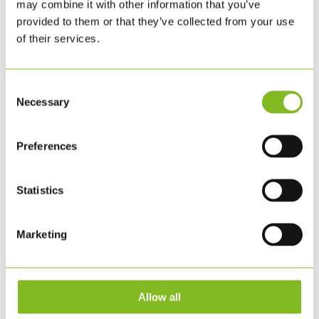
may combine it with other information that you’ve
Science Based Targets Network-processen, Step 1:
provided to them or that they’ve collected from your use
Assess og Step 2: Prioritize. Read the English
of their services.
version here. Som det er blevet offentliggjort på
SBTN Target Tracker, har KLS PurePrint
Consent
gennemført en vurdering og...
Necessary
Selection
LÆS MERE
Preferences
Statistics
Marketing
Allow all