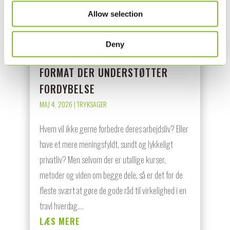
Allow selection
NYT INTERNATIONALT MAGASIN
HJÆLPER MED AT FORBEDRE DIT
Deny
ARBEJDS- OG PRIVATLIV. I ET
FORMAT DER UNDERSTØTTER
FORDYBELSE
MAJ 4, 2026
|
TRYKSAGER
Hvem vil ikke gerne forbedre deres arbejdsliv? Eller
have et mere meningsfyldt, sundt og lykkeligt
privatliv? Men selvom der er utallige kurser,
metoder og viden om begge dele, så er det for de
fleste svært at gøre de gode råd til virkelighed i en
travl hverdag....
LÆS MERE