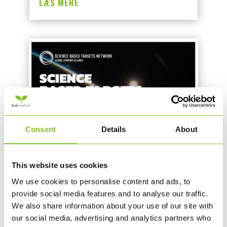
LÆS MERE
Consent
Details
About
KLS PUREPRINT FÅR VALIDERET
This website uses cookies
KORTLÆGNING OG PRIORITERING
We use cookies to personalise content and ads, to
AF SINE NATURPÅVIRKNINGER
provide social media features and to analyse our traffic.
MAJ 6, 2026
|
ØVRIGT
We also share information about your use of our site with
our social media, advertising and analytics partners who
KLS PurePrint har fået valideret de første to trin i