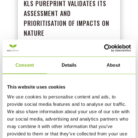
KLS PUREPRINT VALIDATES ITS
ASSESSMENT AND
PRIORITISATION OF IMPACTS ON
NATURE
MAJ 6, 2026
|
ØVRIGT
KLS PurePrint has had the first two steps of the
Science Based Targets Network process, Step 1:
Consent
Details
About
Assess and Step 2: Prioritize, validated. Læs
nyheden på dansk her. As published on the SBTN
This website uses cookies
Target Tracker, KLS PurePrint has completed a
We use cookies to personalise content and ads, to
materiality assessment and...
provide social media features and to analyse our traffic.
LÆS MERE
We also share information about your use of our site with
our social media, advertising and analytics partners who
may combine it with other information that you’ve
provided to them or that they’ve collected from your use