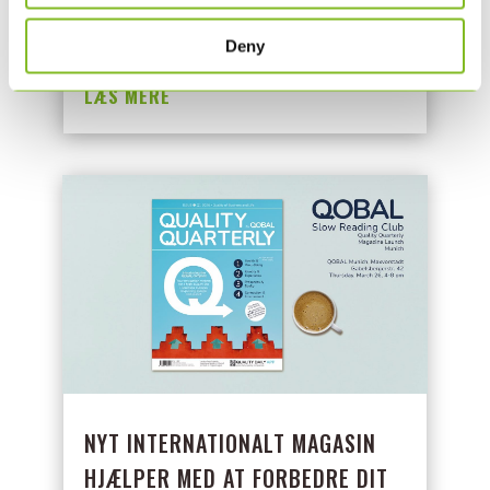
SBTN Target Tracker, har KLS PurePrint
Deny
gennemført en vurdering og...
LÆS MERE
NYT INTERNATIONALT MAGASIN
HJÆLPER MED AT FORBEDRE DIT