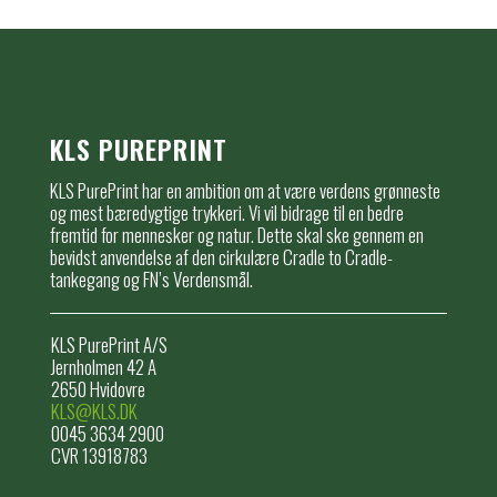
KLS PUREPRINT
KLS PurePrint har en ambition om at være verdens grønneste
og mest bæredygtige trykkeri. Vi vil bidrage til en bedre
fremtid for mennesker og natur. Dette skal ske gennem en
bevidst anvendelse af den cirkulære Cradle to Cradle-
tankegang og FN’s Verdensmål.
KLS PurePrint A/S
Jernholmen 42 A
2650 Hvidovre
KLS@KLS.DK
0045 3634 2900
CVR 13918783