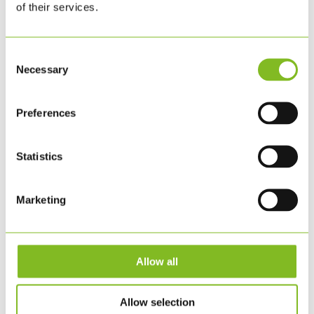
of their services.
Consent
Necessary
Selection
Preferences
KLS PUREPRINT FÅR VALIDERET
Statistics
KORTLÆGNING OG PRIORITERING
AF SINE NATURPÅVIRKNINGER
Marketing
MAJ 6, 2026
|
ØVRIGT
KLS PurePrint har fået valideret de første to trin i
Allow all
Science Based Targets Network-processen, Step 1:
Assess og Step 2: Prioritize. Read the English
Allow selection
version here. Som det er blevet offentliggjort på