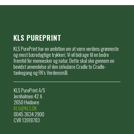
KLS PUREPRINT
KLS PurePrint har en ambition om at være verdens grønneste
og mest bæredygtige trykkeri. Vi vil bidrage til en bedre
fremtid for mennesker og natur. Dette skal ske gennem en
bevidst anvendelse af den cirkulære Cradle to Cradle-
tankegang og FN’s Verdensmål.
KLS PurePrint A/S
Jernholmen 42 A
2650 Hvidovre
KLS@KLS.DK
0045 3634 2900
CVR 13918783