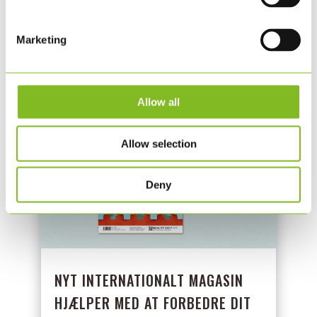
SBTN Target Tracker, har KLS PurePrint
gennemført en vurdering og...
Marketing
LÆS MERE
Allow all
Allow selection
Deny
NYT INTERNATIONALT MAGASIN
HJÆLPER MED AT FORBEDRE DIT