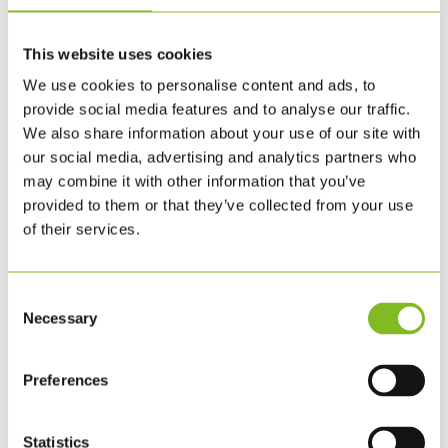
This website uses cookies
We use cookies to personalise content and ads, to
provide social media features and to analyse our traffic.
We also share information about your use of our site with
our social media, advertising and analytics partners who
may combine it with other information that you’ve
KLS PUREPRINT FÅR VALIDERET
provided to them or that they’ve collected from your use
of their services.
KORTLÆGNING OG PRIORITERING
AF SINE NATURPÅVIRKNINGER
MAJ 6, 2026
|
ØVRIGT
Consent
Necessary
Selection
KLS PurePrint har fået valideret de første to trin i
Science Based Targets Network-processen, Step 1:
Preferences
Assess og Step 2: Prioritize. Read the English
version here. Som det er blevet offentliggjort på
Statistics