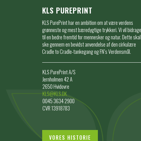
KLS PUREPRINT
KLS PurePrint har en ambition om at være verdens
grønneste og mest bæredygtige trykkeri. Vi vil bidrag
til en bedre fremtid for mennesker og natur. Dette skal
ske gennem en bevidst anvendelse af den cirkulære
Cradle to Cradle-tankegang og FN’s Verdensmål.
KLS PurePrint A/S
Jernholmen 42 A
2650 Hvidovre
KLS@KLS.DK
0045 3634 2900
CVR 13918783
VORES HISTORIE