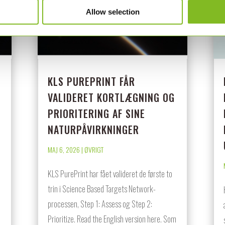
Allow selection
KLS PUREPRINT FÅR
VALIDERET KORTLÆGNING OG
PRIORITERING AF SINE
NATURPÅVIRKNINGER
MAJ 6, 2026
|
ØVRIGT
KLS PurePrint har fået valideret de første to
trin i Science Based Targets Network-
processen, Step 1: Assess og Step 2:
Prioritize. Read the English version here. Som