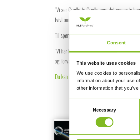
”Vi ser Cradle to Cradle som det ypperste kva
tvivl om, at det var KLS PurePrint, som skull
Til spørgsmålet om, hvordan hun generelt ha
Consent
”Vi har haft et rigtig godt samarbejde. Særlig
og forvandle dem til en rigtig flot emballage.”
This website uses cookies
We use cookies to personalis
Du kan læse mere om BabyDans bæredygtige 
information about your use of
other information that you’ve
Consent
Necessary
Selection