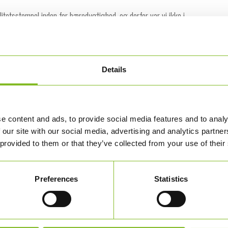
litetsstempel inden for bæredygtighed, og derfor var vi ikke i
e producere emballagen til produktserien”.
r oplevet samarbejdet med KLS PurePrint, svarer Marianne:
Details
t med grafikerne, der virkelig har formået at følge vores ideer
e content and ads, to provide social media features and to analy
produktserie her.
 our site with our social media, advertising and analytics partn
 provided to them or that they’ve collected from your use of their
Preferences
Statistics