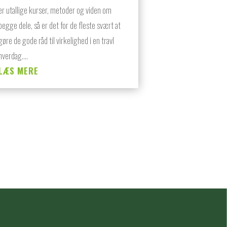
er utallige kurser, metoder og viden om
begge dele, så er det for de fleste svært at
gøre de gode råd til virkelighed i en travl
hverdag....
LÆS MERE