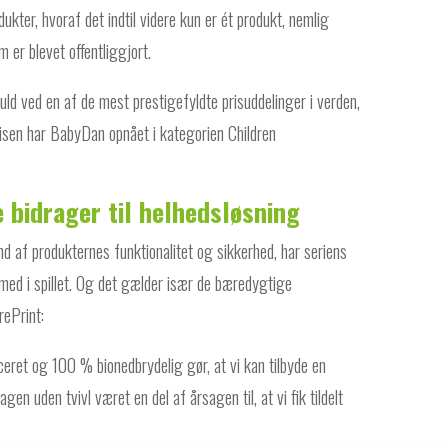
kter, hvoraf det indtil videre kun er ét produkt, nemlig
er blevet offentliggjort.
guld ved en af de mest prestigefyldte prisuddelinger i verden,
isen har BabyDan opnået i kategorien Children
 bidrager til helhedsløsning
nd af produkternes funktionalitet og sikkerhed, har seriens
ed i spillet. Og det gælder især de bæredygtige
rePrint:
ceret og 100 % bionedbrydelig gør, at vi kan tilbyde en
n uden tvivl været en del af årsagen til, at vi fik tildelt