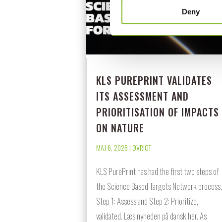
Deny
KLS PUREPRINT VALIDATES
ITS ASSESSMENT AND
PRIORITISATION OF IMPACTS
ON NATURE
MAJ 6, 2026
|
ØVRIGT
KLS PurePrint has had the first two steps of
the Science Based Targets Network process,
Step 1: Assess and Step 2: Prioritize,
validated. Læs nyheden på dansk her. As