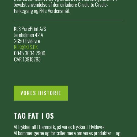
bevidst anvendelse af den cirkulære Cradle to Cradle-
tankegang og FN’s Verdensmål.
KLS PurePrint A/S
Jernholmen 42 A
2650 Hvidovre
KLS@KLS.DK
0045 3634 2900
CVR 13918783
VORES HISTORIE
TAG FAT I OS
Vi trykker alt i Danmark, på vores trykkeri i Hvidovre.
Vi kommer gerne og fortæller mere om vores produkter – og