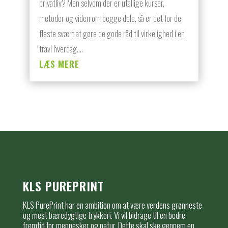
privatliv? Men selvom der er utallige kurser,
metoder og viden om begge dele, så er det for de
fleste svært at gøre de gode råd til virkelighed i en
travl hverdag....
LÆS MERE
KLS PUREPRINT
KLS PurePrint har en ambition om at være verdens grønneste
og mest bæredygtige trykkeri. Vi vil bidrage til en bedre
fremtid for mennesker og natur. Dette skal ske gennem en