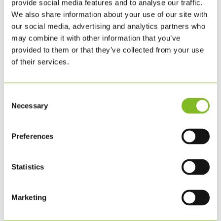
provide social media features and to analyse our traffic.
over 70 forskellige netværk, hvor man trækker på
We also share information about your use of our site with
hinandens kompetencer og erfaringer og skaber
our social media, advertising and analytics partners who
may combine it with other information that you’ve
forudsætninger for sparring, vidensdeling og personlig
provided to them or that they’ve collected from your use
udvikling.
of their services.
Consent
Necessary
Selection
Preferences
Statistics
Marketing