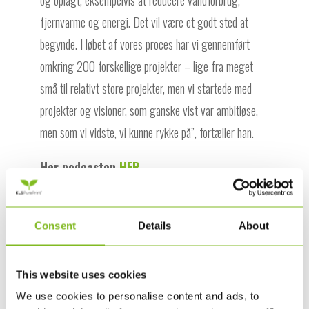
og oplagt, eksempelvis at reducere vandforbrug,
fjernvarme og energi. Det vil være et godt sted at
begynde. I løbet af vores proces har vi gennemført
omkring 200 forskellige projekter – lige fra meget
små til relativt store projekter, men vi startede med
projekter og visioner, som ganske vist var ambitiøse,
men som vi vidste, vi kunne rykke på”, fortæller han.
Hør podcasten
HER
.
F5
F5 er et ledelses- og netværkshus, der henvender sig
Consent
Details
About
til professionelle ledere og specialister fra alle typer
virksomheder og organisationer. De tilbyder
This website uses cookies
kompetenceudvikling og stærke fagrelationer gennem
We use cookies to personalise content and ads, to
fortrolige og skræddersyede netværksgrupper, bl.a.