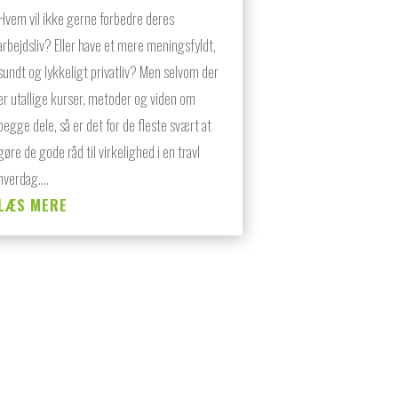
Hvem vil ikke gerne forbedre deres
arbejdsliv? Eller have et mere meningsfyldt,
sundt og lykkeligt privatliv? Men selvom der
er utallige kurser, metoder og viden om
begge dele, så er det for de fleste svært at
gøre de gode råd til virkelighed i en travl
hverdag....
LÆS MERE