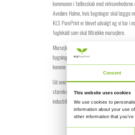
kommunen i fællesskab med virksomhederne o
Avedøre Holme, hvis bygninger skal lægge mu
KLS PurePrint er blevet udvalgt og vi har i 
fuglekald som skal tiltrække mursejlere.
Mursejleren blev i 2023 rødlistet som næsten 
bygninger, der i klimaets navn bliver gjort t
komme fuglene til gavn og at vi til sommer f
Consent
Ud over mursejlere har virksomhederne på A
stærekasser samt tårnfalkeredekasser. De sid
This website uses cookies
industribygninger, der er høje nok til disse.
We use cookies to personalis
information about your use of
other information that you’ve
Consent