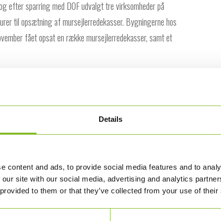
g efter sparring med DOF udvalgt tre virksomheder på
rer til opsætning af mursejlerredekasser. Bygningerne hos
november fået opsat en række mursejlerredekasser, samt et
truet, hvilket primært skyldes mangel på redepladser i
ætte. Hos KLS PurePrint håber vi på, at redekasserne kan
år besøg af ynglende fugle.
Details
vedøre Holme også et indsatsområde med både mejse og
stnævnte vil blive opsat på nogle få udvalgte
e content and ads, to provide social media features and to analy
 our site with our social media, advertising and analytics partn
 provided to them or that they’ve collected from your use of their