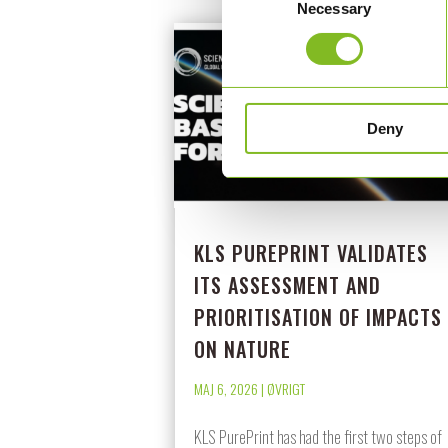
Necessary
Selection
Deny
KLS PUREPRINT VALIDATES
ITS ASSESSMENT AND
PRIORITISATION OF IMPACTS
ON NATURE
MAJ 6, 2026
|
ØVRIGT
KLS PurePrint has had the first two steps of