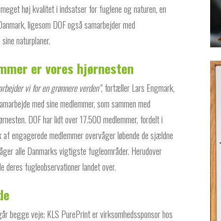
eget høj kvalitet i indsatser for fuglene og naturen, en
 i Danmark, ligesom DOF også samarbejder med
 sine naturplaner.
mer er vores hjørnesten
rbejder vi for en grønnere verden”
, fortæller Lars Engmark,
t samarbejde med sine medlemmer, som sammen med
rnesten. DOF har lidt over 17.500 medlemmer, fordelt i
ærk af engagerede medlemmer overvåger løbende de sjældne
åger alle Danmarks vigtigste fugleområder. Herudover
e deres fugleobservationer landet over.
jde
år begge veje; KLS PurePrint er virksomhedssponsor hos