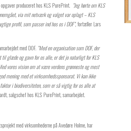
e opgaver produceret hos KLS PurePrint.
”Jeg hørte om KLS
ennemgået, via mit netværk og valget var oplagt – KLS
gtige profil, som passer ind hos os i DOF”,
fortæller Lars
 samarbejdet med DOF.
”Med en organisation som
DOF
, der
il glæde og gavn for os alle, er det jo naturligt for
KLS
Med vores vision om at være verdens grønneste og mest
g god mening med et virksomhedssponsorat. Vi kan ikke
ktor i biodiversiteten, som er så vigtig for os alle at
rdt, salgschef hos KLS PurePrint, samarbejdet.
tsprojekt med virksomhederne på Avedøre Holme, har