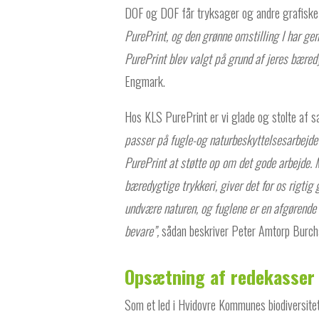
DOF og DOF får tryksager og andre grafisk
PurePrint, og den grønne omstilling I har g
PurePrint blev valgt på grund af jeres bæredy
Engmark.
Hos KLS PurePrint er vi glade og stolte af
passer på fugle-og naturbeskyttelsesarbejdet t
PurePrint
at støtte op om det gode arbejde.
bæredygtige trykkeri, giver det for os rigti
undvære naturen, og fuglene er en afgørende fa
bevare”,
sådan beskriver Peter Amtorp Burcha
Opsætning af redekasser
Som et led i Hvidovre Kommunes biodiversite