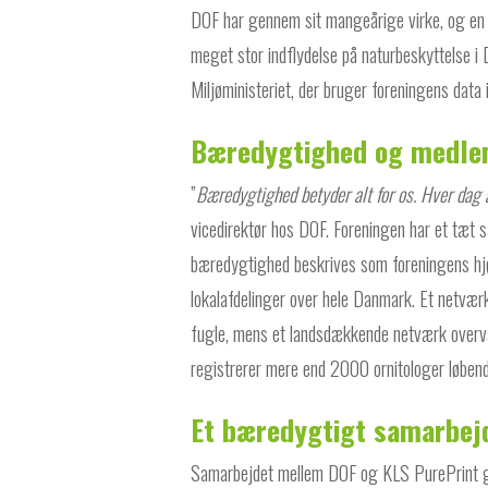
DOF har gennem sit mangeårige virke, og en m
meget stor indflydelse på naturbeskyttelse
Miljøministeriet, der bruger foreningens data i
Bæredygtighed og medlem
”
Bæredygtighed betyder alt for os. Hver dag a
vicedirektør hos DOF. Foreningen har et tæ
bæredygtighed beskrives som foreningens hjø
lokalafdelinger over hele Danmark. Et netv
fugle, mens et landsdækkende netværk overv
registrerer mere end 2000 ornitologer løbend
Et bæredygtigt samarbe
Samarbejdet mellem DOF og KLS PurePrint g