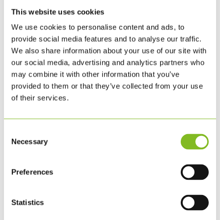
juni 2019
This website uses cookies
februar 2019
We use cookies to personalise content and ads, to
januar 2019
provide social media features and to analyse our traffic.
november 2018
We also share information about your use of our site with
august 2018
our social media, advertising and analytics partners who
juni 2018
may combine it with other information that you’ve
maj 2018
provided to them or that they’ve collected from your use
februar 2018
of their services.
januar 2018
november 2017
september 2017
Consent
Necessary
juli 2017
Selection
juni 2017
maj 2017
Preferences
april 2017
marts 2017
Statistics
februar 2017
oktober 2015