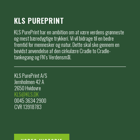
KLS PUREPRINT
KLS PurePrint har en ambition om at være verdens grønneste
og mest bæredygtige trykkeri. Vi vil bidrage til en bedre
fremtid for mennesker og natur. Dette skal ske gennem en
bevidst anvendelse af den cirkulære Cradle to Cradle-
tankegang og FN’s Verdensmål.
KLS PurePrint A/S
Jernholmen 42 A
2650 Hvidovre
KLS@KLS.DK
0045 3634 2900
CVR 13918783