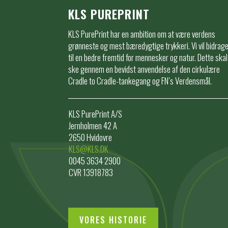
KLS PUREPRINT
KLS PurePrint har en ambition om at være verdens
grønneste og mest bæredygtige trykkeri. Vi vil bidrag
til en bedre fremtid for mennesker og natur. Dette skal
ske gennem en bevidst anvendelse af den cirkulære
Cradle to Cradle-tankegang og FN’s Verdensmål.
KLS PurePrint A/S
Jernholmen 42 A
2650 Hvidovre
KLS@KLS.DK
0045 3634 2900
CVR 13918783
VORES HISTORIE