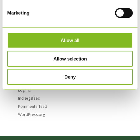
februar 2017
oktober 2015
Marketing
Categories
Emballage
Allow all
Nyheder
Øvrigt
Tryksager
Allow selection
Uncategorized @da
Deny
Meta
Log ind
Indlægsfeed
Kommentarfeed
WordPress.org