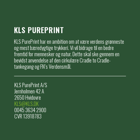
KLS PUREPRINT
KLS PurePrint har en ambition om at være verdens grønneste
og mest bæredygtige trykkeri. Vi vil bidrage til en bedre
fremtid for mennesker og natur. Dette skal ske gennem en
bevidst anvendelse af den cirkulære Cradle to Cradle-
tankegang og FN’s Verdensmål.
KLS PurePrint A/S
Jernholmen 42 A
2650 Hvidovre
KLS@KLS.DK
0045 3634 2900
CVR 13918783