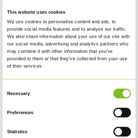
august 2019
juni 2019
This website uses cookies
februar 2019
We use cookies to personalise content and ads, to
januar 2019
provide social media features and to analyse our traffic.
november 2018
We also share information about your use of our site with
august 2018
our social media, advertising and analytics partners who
juni 2018
may combine it with other information that you’ve
provided to them or that they’ve collected from your use
maj 2018
of their services.
februar 2018
januar 2018
november 2017
Consent
september 2017
Necessary
Selection
juli 2017
juni 2017
Preferences
maj 2017
april 2017
marts 2017
Statistics