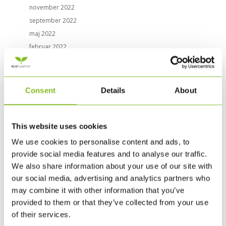
november 2022
september 2022
maj 2022
februar 2022
november 2021
september 2021
august 2021
Consent
Details
About
juni 2021
april 2021
februar 2021
This website uses cookies
november 2020
We use cookies to personalise content and ads, to
september 2020
provide social media features and to analyse our traffic.
juni 2020
We also share information about your use of our site with
marts 2020
our social media, advertising and analytics partners who
may combine it with other information that you’ve
februar 2020
provided to them or that they’ve collected from your use
november 2019
of their services.
august 2019