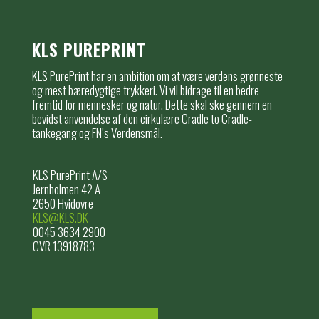
KLS PUREPRINT
KLS PurePrint har en ambition om at være verdens grønneste
og mest bæredygtige trykkeri. Vi vil bidrage til en bedre
fremtid for mennesker og natur. Dette skal ske gennem en
bevidst anvendelse af den cirkulære Cradle to Cradle-
tankegang og FN’s Verdensmål.
KLS PurePrint A/S
Jernholmen 42 A
2650 Hvidovre
KLS@KLS.DK
0045 3634 2900
CVR 13918783