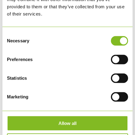
juni 2020
provided to them or that they’ve collected from your use
marts 2020
of their services.
februar 2020
november 2019
Consent
august 2019
Necessary
Selection
juni 2019
februar 2019
Preferences
januar 2019
november 2018
august 2018
Statistics
juni 2018
maj 2018
Marketing
februar 2018
januar 2018
november 2017
september 2017
Allow all
juli 2017