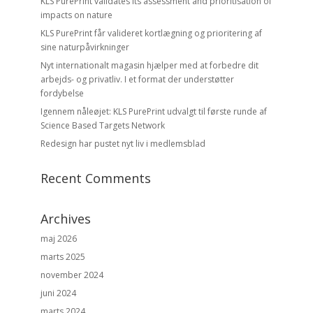
KLS PurePrint validates its assessment and prioritisation of
impacts on nature
KLS PurePrint får valideret kortlægning og prioritering af
sine naturpåvirkninger
Nyt internationalt magasin hjælper med at forbedre dit
arbejds- og privatliv. I et format der understøtter
fordybelse
Igennem nåleøjet: KLS PurePrint udvalgt til første runde af
Science Based Targets Network
Redesign har pustet nyt liv i medlemsblad
Recent Comments
Archives
maj 2026
marts 2025
november 2024
juni 2024
marts 2024