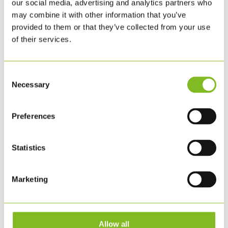
februar 2021
our social media, advertising and analytics partners who
november 2020
may combine it with other information that you’ve
september 2020
provided to them or that they’ve collected from your use
of their services.
juni 2020
marts 2020
februar 2020
Consent
november 2019
Necessary
Selection
august 2019
juni 2019
Preferences
februar 2019
januar 2019
november 2018
Statistics
august 2018
juni 2018
Marketing
maj 2018
februar 2018
januar 2018
Allow all
november 2017