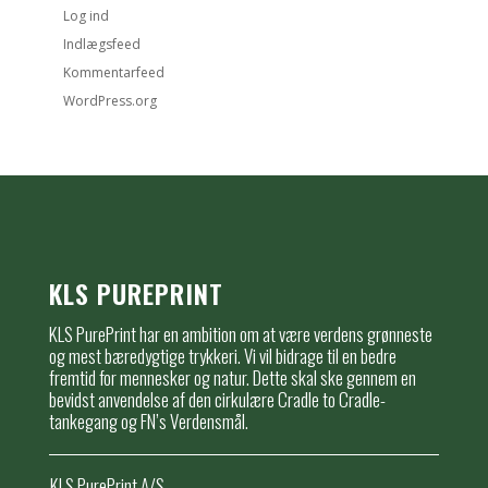
Log ind
Indlægsfeed
Kommentarfeed
WordPress.org
KLS PUREPRINT
KLS PurePrint har en ambition om at være verdens grønneste
og mest bæredygtige trykkeri. Vi vil bidrage til en bedre
fremtid for mennesker og natur. Dette skal ske gennem en
bevidst anvendelse af den cirkulære Cradle to Cradle-
tankegang og FN’s Verdensmål.
KLS PurePrint A/S