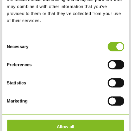
november 2020
may combine it with other information that you’ve
september 2020
provided to them or that they’ve collected from your use
juni 2020
of their services.
marts 2020
februar 2020
Consent
november 2019
Necessary
Selection
august 2019
juni 2019
februar 2019
Preferences
januar 2019
november 2018
Statistics
august 2018
juni 2018
Marketing
maj 2018
februar 2018
januar 2018
november 2017
Allow all