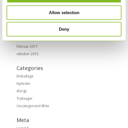
september 2017
juli 2017
Allow selection
juni 2017
maj 2017
Deny
april 2017
marts 2017
februar 2017
oktober 2015
Categories
Emballage
Nyheder
Øvrigt
Tryksager
Uncategorized @da
Meta