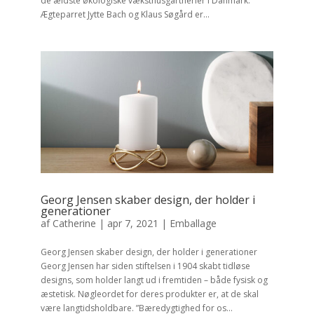
de ældste økologiske væksthusgartnerier i Danmark.
Ægteparret Jytte Bach og Klaus Søgård er...
Georg Jensen skaber design, der holder i
generationer
af
Catherine
|
apr 7, 2021
|
Emballage
Georg Jensen skaber design, der holder i generationer
Georg Jensen har siden stiftelsen i 1904 skabt tidløse
designs, som holder langt ud i fremtiden – både fysisk og
æstetisk. Nøgleordet for deres produkter er, at de skal
være langtidsholdbare. ”Bæredygtighed for os...