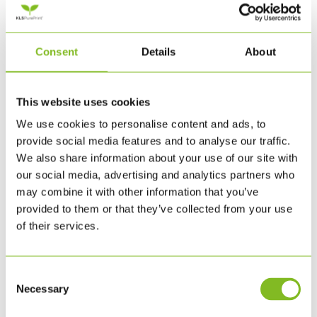
Recent Posts
Consent
Details
About
KLS PurePrint validates its assessment and prioritisation of
impacts on nature
This website uses cookies
KLS PurePrint får valideret kortlægning og prioritering af
sine naturpåvirkninger
We use cookies to personalise content and ads, to
Nyt internationalt magasin hjælper med at forbedre dit
provide social media features and to analyse our traffic.
arbejds- og privatliv. I et format der understøtter
We also share information about your use of our site with
fordybelse
our social media, advertising and analytics partners who
Igennem nåleøjet: KLS PurePrint udvalgt til første runde af
may combine it with other information that you’ve
Science Based Targets Network
provided to them or that they’ve collected from your use
Redesign har pustet nyt liv i medlemsblad
of their services.
Recent Comments
Consent
Archives
Necessary
Selection
maj 2026